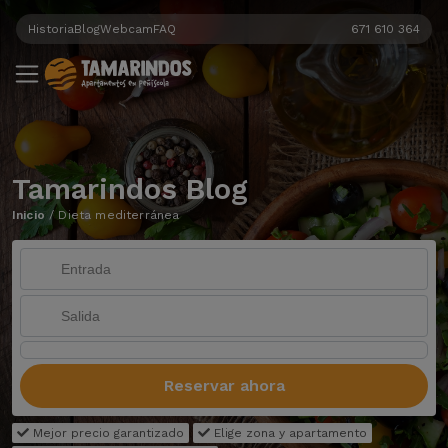
Historia
Blog
Webcam
FAQ
671 610 364
Tamarindos Blog
Inicio
/
Dieta mediterránea
Reservar ahora
Mejor precio garantizado
Elige zona y apartamento