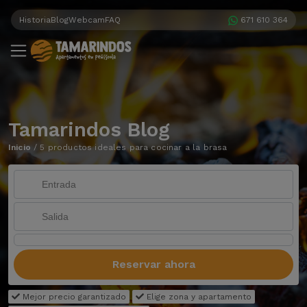
Historia
Blog
Webcam
FAQ
671 610 364
Tamarindos Blog
Inicio
/
5 productos ideales para cocinar a la brasa
Reservar ahora
Mejor precio garantizado
Elige zona y apartamento