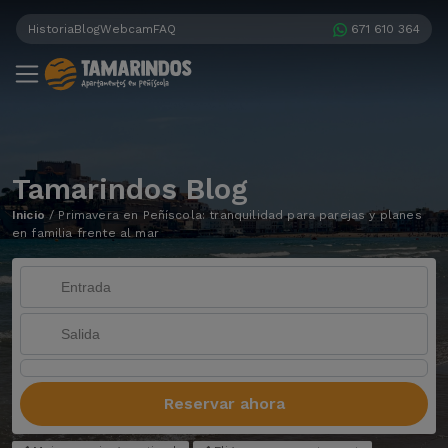
Historia
Blog
Webcam
FAQ
671 610 364
Tamarindos Blog
Inicio
/
Primavera en Peñíscola: tranquilidad para parejas y planes
en familia frente al mar
Reservar ahora