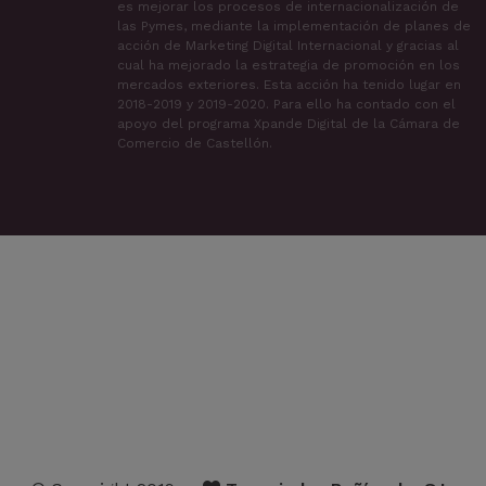
es mejorar los procesos de internacionalización de
las Pymes, mediante la implementación de planes de
acción de Marketing Digital Internacional y gracias al
cual ha mejorado la estrategia de promoción en los
mercados exteriores. Esta acción ha tenido lugar en
2018-2019 y 2019-2020. Para ello ha contado con el
apoyo del programa Xpande Digital de la Cámara de
Comercio de Castellón.