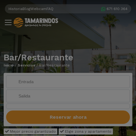
Historia
Blog
Webcam
FAQ
671 610 364
Bar/Restaurante
Inicio
/
Servicios
/
Bar/Restaurante
Reservar ahora
Mejor precio garantizado
Elige zona y apartamento