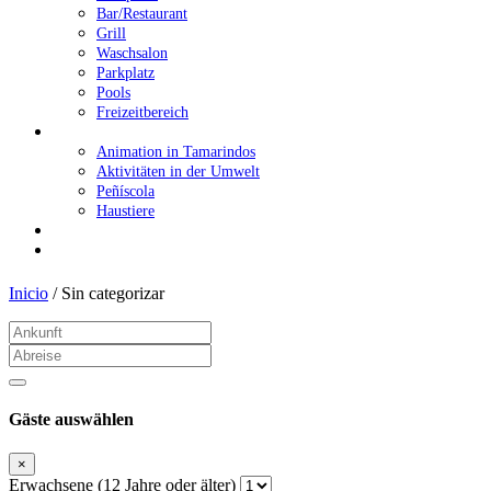
Bar/Restaurant
Grill
Waschsalon
Parkplatz
Pools
Freizeitbereich
Familienurlaub in Peñíscola
Animation in Tamarindos
Aktivitäten in der Umwelt
Peñíscola
Haustiere
Angebote
Kontakt
Inicio
/
Sin categorizar
Gäste auswählen
×
Erwachsene (12 Jahre oder älter)