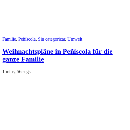
Familie
,
Peñíscola
,
Sin categorizar
,
Umwelt
Weihnachtspläne in Peñíscola für die
ganze Familie
1 mins, 56 segs