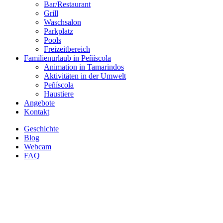
Bar/Restaurant
Grill
Waschsalon
Parkplatz
Pools
Freizeitbereich
Familienurlaub in Peñíscola
Animation in Tamarindos
Aktivitäten in der Umwelt
Peñíscola
Haustiere
Angebote
Kontakt
Geschichte
Blog
Webcam
FAQ