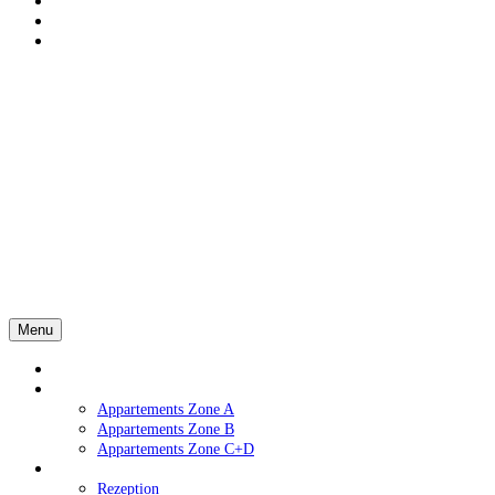
Menu
Homepage
Wohnungen
Appartements Zone A
Appartements Zone B
Appartements Zone C+D
Dienstleistungen
Rezeption