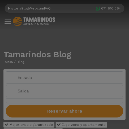
Historia
Blog
Webcam
FAQ
671 610 364
Tamarindos Blog
Inicio
/
Blog
Reservar ahora
Mejor precio garantizado
Elige zona y apartamento