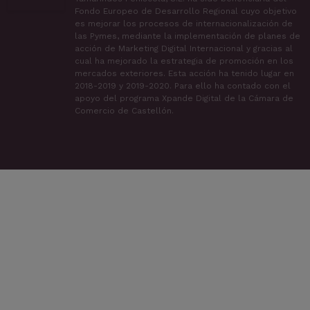
Fondo Europeo de Desarrollo Regional cuyo objetivo
es mejorar los procesos de internacionalización de
las Pymes, mediante la implementación de planes de
acción de Marketing Digital Internacional y gracias al
cual ha mejorado la estrategia de promoción en los
mercados exteriores. Esta acción ha tenido lugar en
2018-2019 y 2019-2020. Para ello ha contado con el
apoyo del programa Xpande Digital de la Cámara de
Comercio de Castellón.