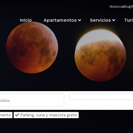
Historia
Blog
Inicio
Apartamentos
Servicios
Tur
amento
Parking, cuna y mascota gratis