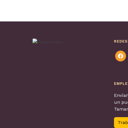
REDES
faceb
EMPL
Envían
un pue
Tamar
Trab