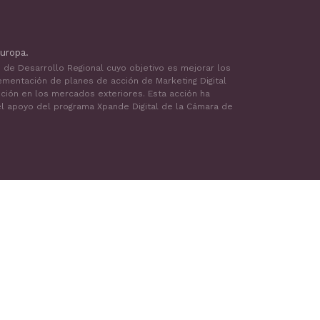
uropa.
o de Desarrollo Regional cuyo objetivo es mejorar los
ementación de planes de acción de Marketing Digital
oción en los mercados exteriores. Esta acción ha
 el apoyo del programa Xpande Digital de la Cámara de