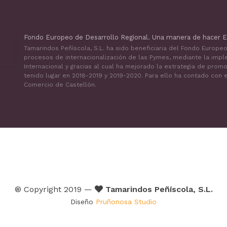
Fondo Europeo de Desarrollo Regional. Una manera de hacer E
Tamarindos Peñíscola, S.L. ha sido beneficiaria del Fondo Europe
procesos de internacionalización de las Pymes, mediante la impl
Internacional y gracias al cual ha mejorado la estrategia de prom
tenido lugar en 2018-2019 y 2019-2020. Para ello ha contado con
Comercio de Castellón.
® Copyright 2019 —
Tamarindos Peñíscola, S.L.
Diseño
Pruñonosa Studio