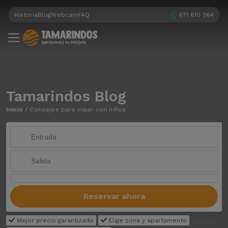
Historia
Blog
Webcam
FAQ
671 610 364
Tamarindos Blog
Inicio
/
Consejos para viajar con niños
Reservar ahora
Mejor precio garantizado
Elige zona y apartamento