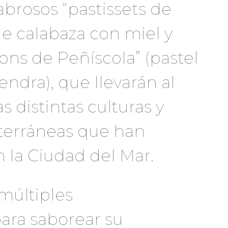
abrosos “pastissets de
de calabaza con miel y
aons de Peñíscola” (pastel
ndra), que llevarán al
as distintas culturas y
iterráneas que han
n la Ciudad del Mar.
múltiples
ara saborear su