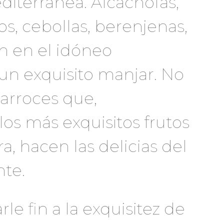
diterránea. Alcachofas,
s, cebollas, berenjenas,
n en el idóneo
n exquisito manjar. No
 arroces que,
s más exquisitos frutos
ra, hacen las delicias del
te.
e fin a la exquisitez de