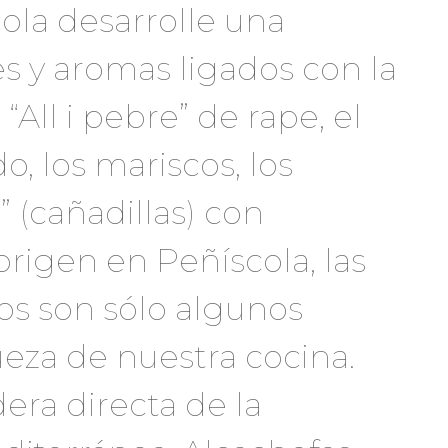
cola desarrolle una
es y aromas ligados con la
“All i pebre” de rape, el
, los mariscos, los
 (cañadillas) con
igen en Peñíscola, las
nos son sólo algunos
ueza de nuestra cocina.
era directa de la