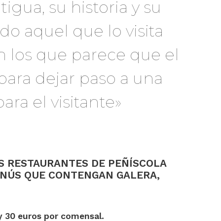
igua, su historia y su
o aquel que lo visita
los que parece que el
ara dejar paso a una
ara el visitante»
SOS RESTAURANTES DE PEÑÍSCOLA
ENÚS QUE CONTENGAN GALERA,
 y 30 euros por comensal.