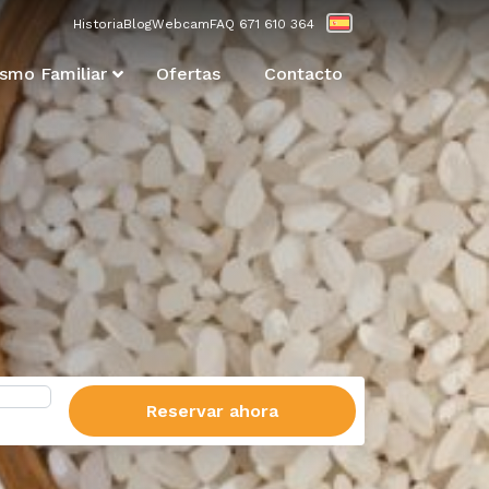
Historia
Blog
Webcam
FAQ
671 610 364
ismo Familiar
Ofertas
Contacto
Reservar ahora