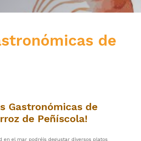
astronómicas de
as Gastronómicas de
arroz de Peñíscola!
 en el mar podréis degustar diversos platos