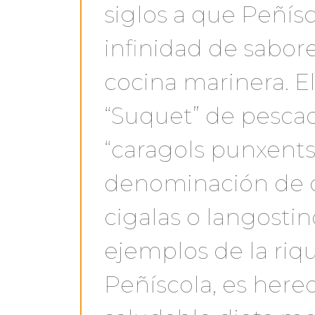
siglos a que Peñís
infinidad de sabor
cocina marinera. El 
“Suquet” de pescado
“caragols punxents”
denominación de or
cigalas o langosti
ejemplos de la riq
Peñíscola, es hered