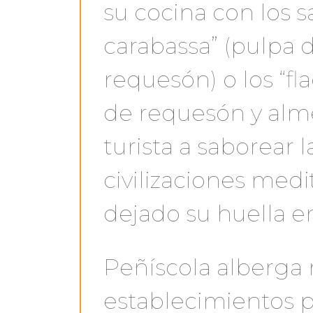
su cocina con los s
carabassa” (pulpa 
requesón) o los “fl
de requesón y alme
turista a saborear l
civilizaciones med
dejado su huella e
Peñíscola alberga 
establecimientos p