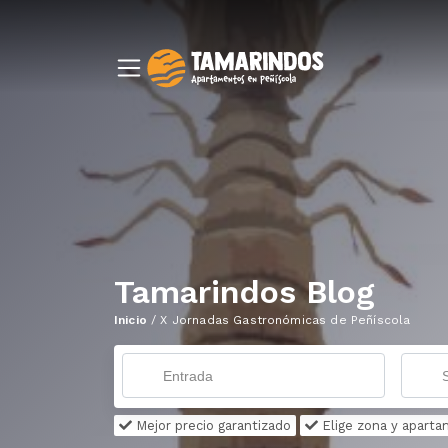
Tamarindos Blog
Inicio
/
X Jornadas Gastronómicas de Peñíscola
Mejor precio garantizado
Elige zona y apart