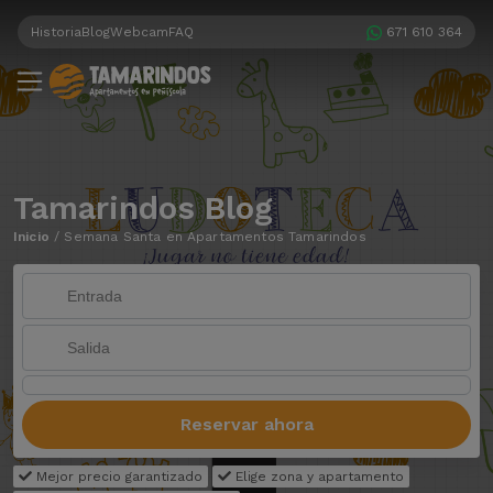
Historia
Blog
Webcam
FAQ
671 610 364
Tamarindos Blog
Inicio
/
Semana Santa en Apartamentos Tamarindos
Reservar ahora
Mejor precio garantizado
Elige zona y apartamento