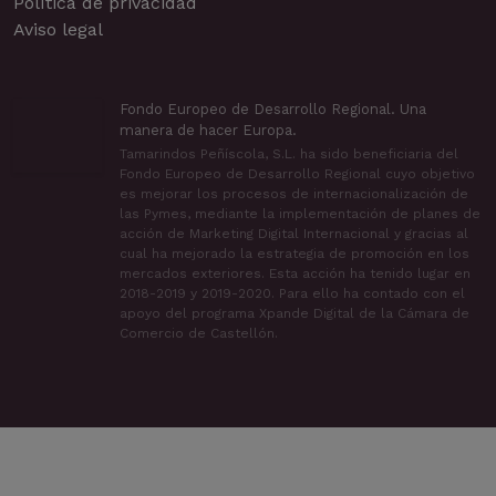
Política de privacidad
Aviso legal
Fondo Europeo de Desarrollo Regional. Una
manera de hacer Europa.
Tamarindos Peñíscola, S.L. ha sido beneficiaria del
Fondo Europeo de Desarrollo Regional cuyo objetivo
es mejorar los procesos de internacionalización de
las Pymes, mediante la implementación de planes de
acción de Marketing Digital Internacional y gracias al
cual ha mejorado la estrategia de promoción en los
mercados exteriores. Esta acción ha tenido lugar en
2018-2019 y 2019-2020. Para ello ha contado con el
apoyo del programa Xpande Digital de la Cámara de
Comercio de Castellón.