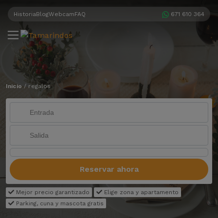
Historia
Blog
Webcam
FAQ
671 610 364
Inicio
/
regalos
Reservar ahora
Mejor precio garantizado
Elige zona y apartamento
Parking, cuna y mascota gratis