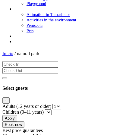
Playground
Family Holidays
Animation in Tamarindos
Activities in the environment
Peñíscola
Pets
Offers
Contact Us
Inicio
/
natural park
Select guests
×
Adults (12 years or older)
Children (0–11 years)
Apply
Book now
Best price guarantees