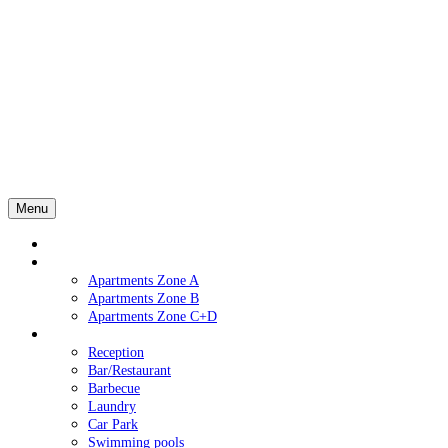
Menu
Home
Apartments
Apartments Zone A
Apartments Zone B
Apartments Zone C+D
Services
Reception
Bar/Restaurant
Barbecue
Laundry
Car Park
Swimming pools