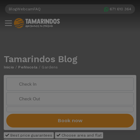
Blog
Webcam
FAQ
671 610 364
Tamarindos Blog
Inicio
/
Peñíscola
/
Gardens
Book now
Best price guarantees
Choose area and flat