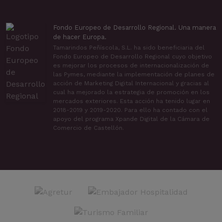
Fondo Europeo de Desarrollo Regional. Una manera
de hacer Europa.
Tamarindos Peñíscola, S.L. ha sido beneficiaria del
Fondo Europeo de Desarrollo Regional cuyo objetivo
es mejorar los procesos de internacionalización de
las Pymes, mediante la implementación de planes de
acción de Marketing Digital Internacional y gracias al
cual ha mejorado la estrategia de promoción en los
mercados exteriores. Esta acción ha tenido lugar en
2018-2019 y 2019-2020. Para ello ha contado con el
apoyo del programa Xpande Digital de la Cámara de
Comercio de Castellón.