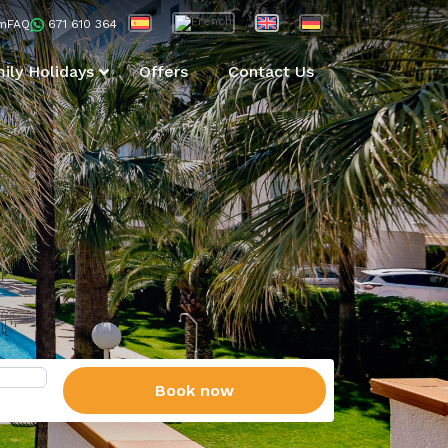
m
FAQ
671 610 364
ily Holidays
Offers
Contact Us
Book now