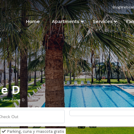
Blog
Webca
Home
Apartments
Services
Fam
ne D
floor Zone D
Parking, cuna y mascota gratis