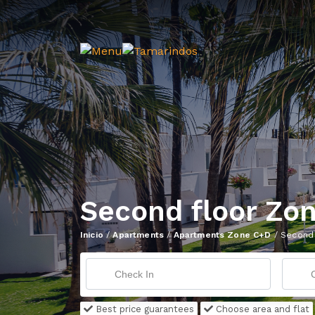
Second floor Zo
Inicio
/
Apartments
/
Apartments Zone C+D
/
Second 
Best price guarantees
Choose area and flat