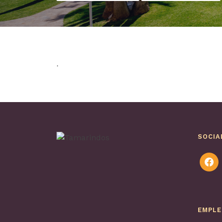
.
SOCIA
faceb
EMPL