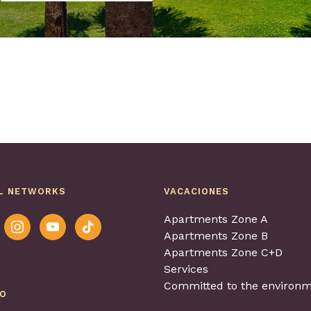
L NETWORKS
VACACIONES
Apartments Zone A
ook
instagram
youtube
tiktok
Apartments Zone B
Apartments Zone C+D
Services
Committed to the environm
EO