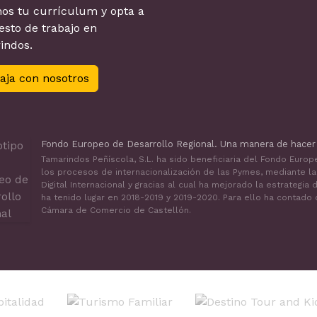
os tu currículum y opta a
sto de trabajo en
indos.
aja con nosotros
Fondo Europeo de Desarrollo Regional. Una manera de hacer
Tamarindos Peñíscola, S.L. ha sido beneficiaria del Fondo Euro
los procesos de internacionalización de las Pymes, mediante l
Digital Internacional y gracias al cual ha mejorado la estrategi
ha tenido lugar en 2018-2019 y 2019-2020. Para ello ha contado
Cámara de Comercio de Castellón.