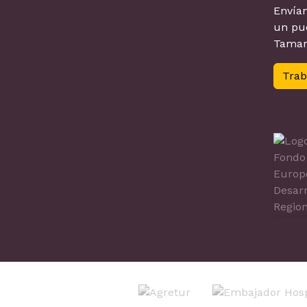
Envían
un pue
Tamar
Trab