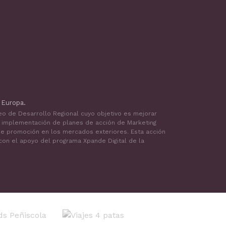
 Europa.
peo de Desarrollo Regional cuyo objetivo es mejorar
a implementación de planes de acción de Marketing
a de promoción en los mercados exteriores. Esta acción
 con el apoyo del programa Xpande Digital de la