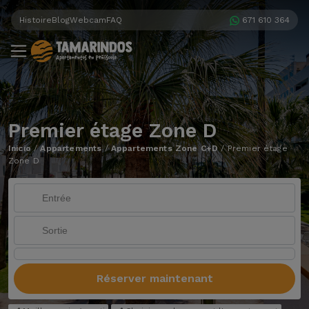
Histoire
Blog
Webcam
FAQ
671 610 364
Premier étage Zone D
Inicio
/
Appartements
/
Appartements Zone C+D
/
Premier étage
Zone D
Réserver maintenant