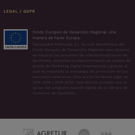
LEGAL / GDPR
Fondo Europeo de Desarrollo Regional. Una
manera de hacer Europa.
Tamarindos Peñíscola, S.L. ha sido beneficiaria del
Fondo Europeo de Desarrollo Regional cuyo objetivo
es mejorar los procesos de internacionalización de
las Pymes, mediante la implementación de planes de
acción de Marketing Digital Internacional y gracias al
cual ha mejorado la estrategia de promoción en los
mercados exteriores. Esta acción ha tenido lugar en
2018-2019 y 2019-2020. Para ello ha contado con el
apoyo del programa Xpande Digital de la Cámara de
Comercio de Castellón.