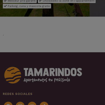
Meilleur prix garanti
Choisissez la zone et l'appartement
Parking, cuna y mascota gratis
.
REDES SOCIALES
facebook
instagram
youtube
tiktok