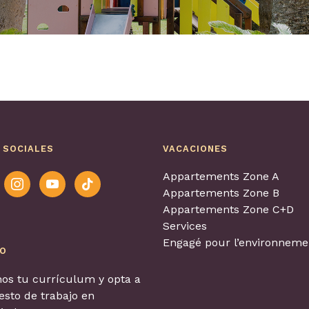
 SOCIALES
VACACIONES
Appartements Zone A
ook
instagram
youtube
tiktok
Appartements Zone B
Appartements Zone C+D
Services
Engagé pour l’environnemen
EO
os tu currículum y opta a
sto de trabajo en