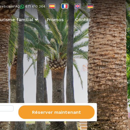
Webcam
FAQ
671 610 364
urisme familial
Promos
Contac
Réserver maintenant