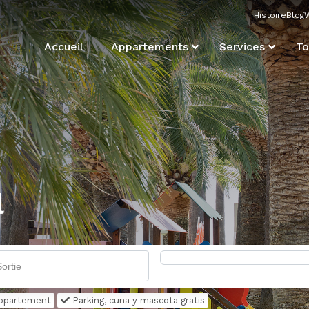
Histoire
Blog
Accueil
Appartements
Services
To
l
'appartement
Parking, cuna y mascota gratis