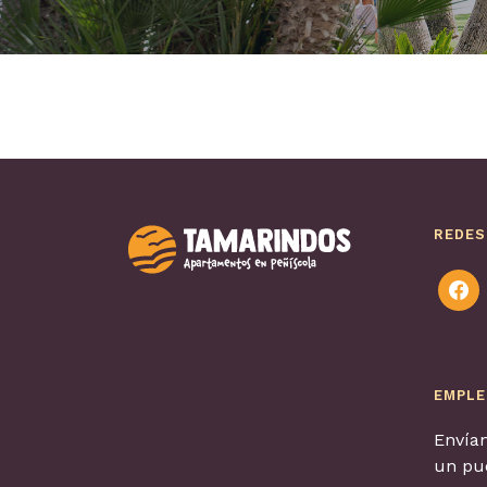
REDES
faceb
EMPL
Envían
un pue