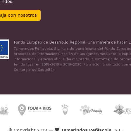
indos.
aja con nosotros
Fondo Europeo de Desarrollo Regional. Una manera de hacer E
Tamarindos Peñíscola, S.L. ha sido beneficiaria del Fondo Europe
procesos de internacionalización de las Pymes, mediante la impl
Internacional y gracias al cual ha mejorado la estrategia de prom
tenido lugar en 2018-2019 y 2019-2020. Para ello ha contado con
Comercio de Castellón.
® Copyright 2019 —
Tamarindos Peñíscola, S.L.