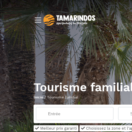
Tourisme familia
Inicio
/
Tourisme familial
Meilleur prix garanti
Choisissez la zone et l