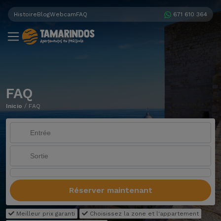
Histoire
Blog
Webcam
FAQ
671 610 364
FAQ
Inicio
/
FAQ
Réserver maintenant
Meilleur prix garanti
Choisissez la zone et l'appartement