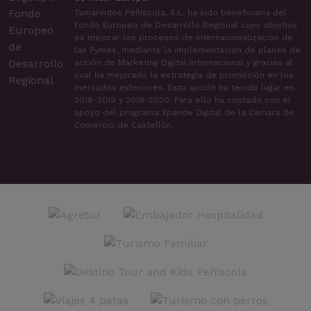
Tamarindos Peñíscola, S.L. ha sido beneficiaria del
Fondo Europeo de Desarrollo Regional cuyo objetivo
es mejorar los procesos de internacionalización de
las Pymes, mediante la implementación de planes de
acción de Marketing Digital Internacional y gracias al
cual ha mejorado la estrategia de promoción en los
mercados exteriores. Esta acción ha tenido lugar en
2018-2019 y 2019-2020. Para ello ha contado con el
apoyo del programa Xpande Digital de la Cámara de
Comercio de Castellón.