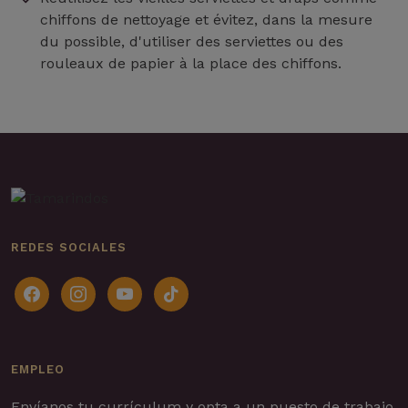
chiffons de nettoyage et évitez, dans la mesure
du possible, d'utiliser des serviettes ou des
rouleaux de papier à la place des chiffons.
REDES SOCIALES
facebook
instagram
youtube
tiktok
EMPLEO
Envíanos tu currículum y opta a un puesto de trabajo