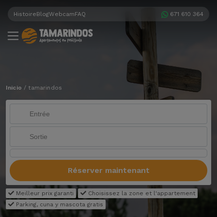
Histoire
Blog
Webcam
FAQ
671 610 364
Inicio
/
tamarindos
Réserver maintenant
Meilleur prix garanti
Choisissez la zone et l'appartement
Parking, cuna y mascota gratis