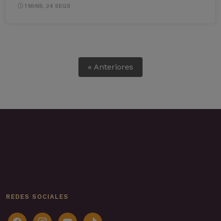
1 MINS, 24 SEGS
« Anteriores
REDES SOCIALES
facebook
instagram
youtube
tiktok