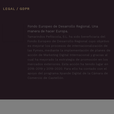
LEGAL / GDPR
Fondo Europeo de Desarrollo Regional. Una manera
de hacer Europa.
Tamarindos Peñíscola, S.L. ha sido beneficiaria del
Fondo Europeo de Desarrollo Regional cuyo objetivo
es mejorar los procesos de internacionalización de
las Pymes, mediante la implementación de planes de
acción de Marketing Digital Internacional y gracias al
cual ha mejorado la estrategia de promoción en los
mercados exteriores. Esta acción ha tenido lugar en
2018-2019 y 2019-2020. Para ello ha contado con el
apoyo del programa Xpande Digital de la Cámara de
Comercio de Castellón.