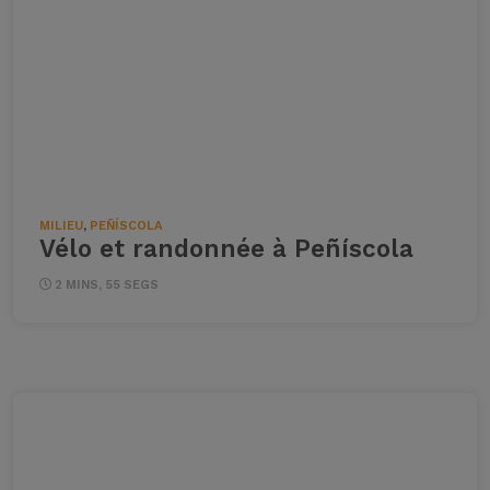
MILIEU
,
PEÑÍSCOLA
Vélo et randonnée à Peñíscola
2 MINS, 55 SEGS