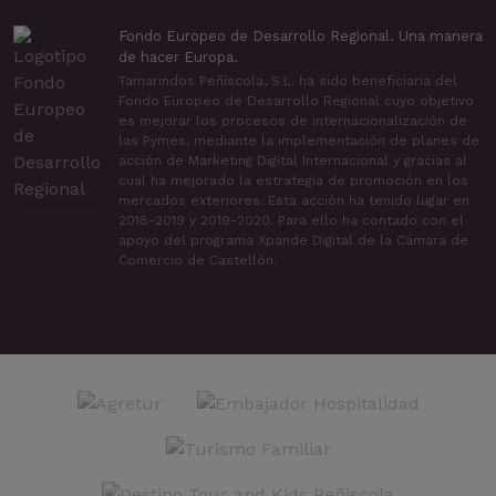
Fondo Europeo de Desarrollo Regional. Una manera
de hacer Europa.
Tamarindos Peñíscola, S.L. ha sido beneficiaria del
Fondo Europeo de Desarrollo Regional cuyo objetivo
es mejorar los procesos de internacionalización de
las Pymes, mediante la implementación de planes de
acción de Marketing Digital Internacional y gracias al
cual ha mejorado la estrategia de promoción en los
mercados exteriores. Esta acción ha tenido lugar en
2018-2019 y 2019-2020. Para ello ha contado con el
apoyo del programa Xpande Digital de la Cámara de
Comercio de Castellón.