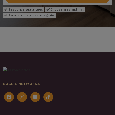
Best price guarantees
Choose area and flat
Parking, cuna y mascota gratis
SOCIAL NETWORKS
facebook
instagram
youtube
tiktok