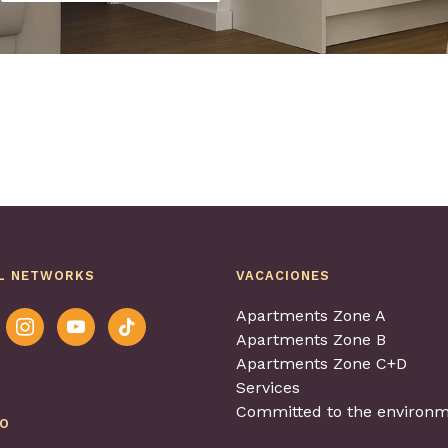
L NETWORKS
VACACIONES
Apartments Zone A
ook
instagram
youtube
tiktok
Apartments Zone B
Apartments Zone C+D
Services
Committed to the environm
EO