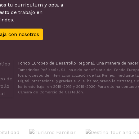
os tu currículum y opta a
sto de trabajo en
indos.
aja con nosotros
Fondo Europeo de Desarrollo Regional. Una manera de hacer
Tamarindos Peñíscola, S.L. ha sido beneficiaria del Fondo Euro
los procesos de internacionalización de las Pymes, mediante l
Digital Internacional y gracias al cual ha mejorado la estrategi
ha tenido lugar en 2018-2019 y 2019-2020. Para ello ha contado
Cámara de Comercio de Castellón.