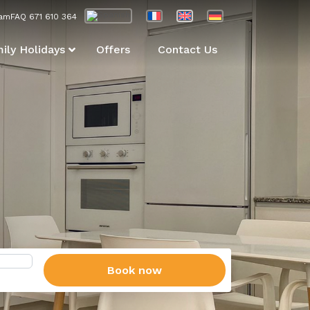
am
FAQ
671 610 364
ily Holidays
Offers
Contact Us
Book now