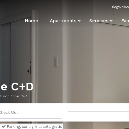
Blog
Webc
Home
Apartments
Services
Fam
ne C+D
floor Zone C+D
Parking, cuna y mascota gratis