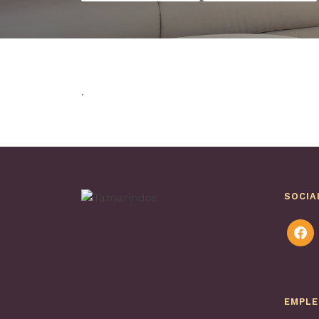
.
SOCIA
faceb
EMPL