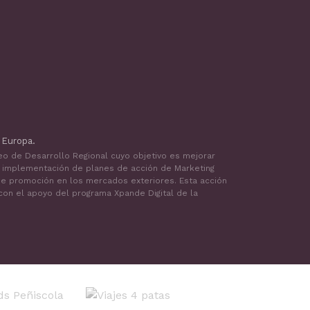
 Europa.
peo de Desarrollo Regional cuyo objetivo es mejorar
a implementación de planes de acción de Marketing
a de promoción en los mercados exteriores. Esta acción
 con el apoyo del programa Xpande Digital de la