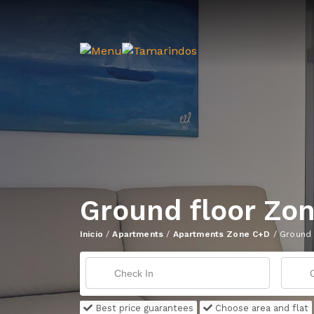
Ground floor Zo
Inicio
/
Apartments
/
Apartments Zone C+D
/
Ground 
Best price guarantees
Choose area and flat