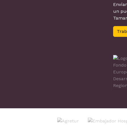
Envían
un pue
Tamar
Trab