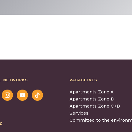
L NETWORKS
VACACIONES
Apartments Zone A
ook
instagram
youtube
tiktok
Apartments Zone B
Apartments Zone C+D
Services
Committed to the environm
EO