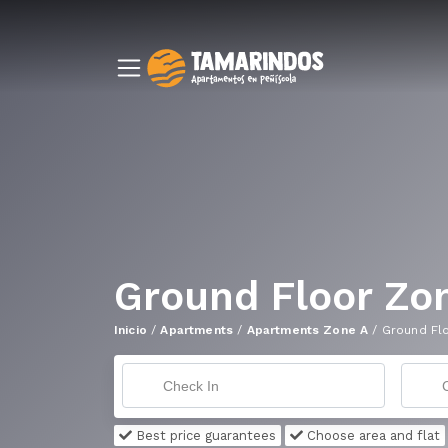
Ground Floor Zo
Inicio
/
Apartments
/
Apartments Zone A
/
Ground Fl
Best price guarantees
Choose area and flat