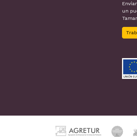
Envían
un pue
Tamar
Trab