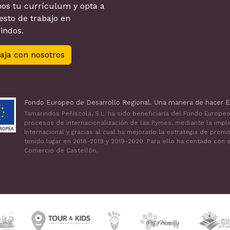
os tu currículum y opta a
sto de trabajo en
indos.
aja con nosotros
Fondo Europeo de Desarrollo Regional. Una manera de hacer E
Tamarindos Peñíscola, S.L. ha sido beneficiaria del Fondo Europe
procesos de internacionalización de las Pymes, mediante la impl
Internacional y gracias al cual ha mejorado la estrategia de prom
tenido lugar en 2018-2019 y 2019-2020. Para ello ha contado con
Comercio de Castellón.