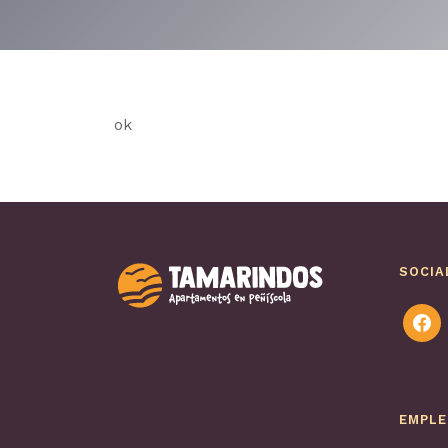
ok
SOCIA
faceb
EMPL