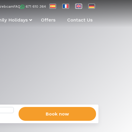
Webcam
FAQ
671 610 364
ily Holidays
Offers
Contact Us
Book now