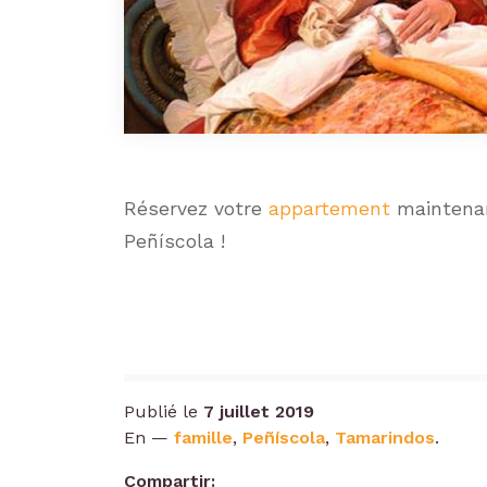
Réservez votre
appartement
maintenan
Peñíscola !
Publié le
7 juillet 2019
En —
famille
,
Peñíscola
,
Tamarindos
.
Compartir: