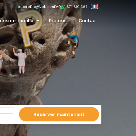
Histoire
Blog
Webcam
FAQ
671 610 364
urisme familial
Promos
Contac
Réserver maintenant