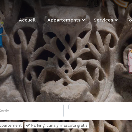
Accueil
Appartements
Services
To
'appartement
Parking, cuna y mascota gratis