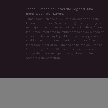
Fondo Europeo de Desarrollo Regional. Una
manera de hacer Europa.
Tamarindos Peñíscola, S.L. ha sido beneficiaria del
Fondo Europeo de Desarrollo Regional cuyo objetivo
es mejorar los procesos de internacionalización de
las Pymes, mediante la implementación de planes de
acción de Marketing Digital Internacional y gracias al
cual ha mejorado la estrategia de promoción en los
mercados exteriores. Esta acción ha tenido lugar en
2018-2019 y 2019-2020. Para ello ha contado con el
apoyo del programa Xpande Digital de la Cámara de
Comercio de Castellón.