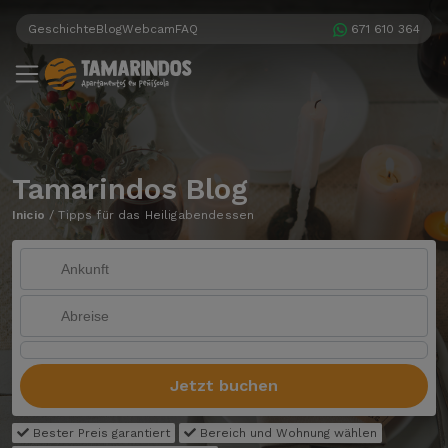
Geschichte
Blog
Webcam
FAQ
671 610 364
Tamarindos Blog
Inicio
/
Tipps für das Heiligabendessen
Jetzt buchen
Bester Preis garantiert
Bereich und Wohnung wählen