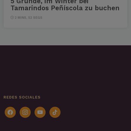
5 Gründe, im Winter bei
Tamarindos Peñíscola zu buchen
2 MINS, 52 SEGS
REDES SOCIALES
facebook
instagram
youtube
tiktok