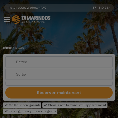
Histoire
Blog
Webcam
FAQ
671 610 364
Inicio
/
plage
Réserver maintenant
Meilleur prix garanti
Choisissez la zone et l'appartement
Parking, cuna y mascota gratis