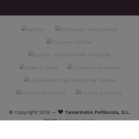
® Copyright 2019 —
Tamarindos Peñíscola, S.L.
Design
Pruñonosa Studio