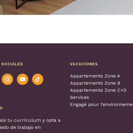
 SOCIALES
VACACIONES
Appartements Zone A
ook
instagram
youtube
tiktok
Appartements Zone B
Appartements Zone C+D
Services
Engagé pour l’environnemen
EO
os tu currículum y opta a
sto de trabajo en