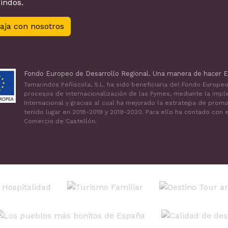
indos.
aja con nosotros
Fondo Europeo de Desarrollo Regional. Una manera de hacer E
Tamarindos Peñíscola, S.L. ha sido beneficiaria del Fondo Europe
procesos de internacionalización de las Pymes, mediante la impl
Internacional y gracias al cual ha mejorado la estrategia de prom
tenido lugar en 2018-2019 y 2019-2020. Para ello ha contado con
Comercio de Castellón.