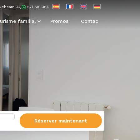
Webcam
FAQ
671 610 364
urisme familial
Promos
Contac
Réserver maintenant