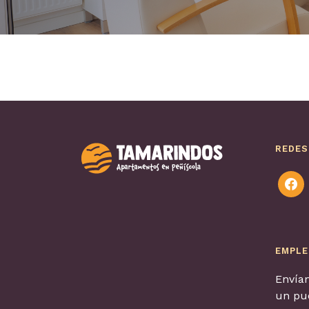
REDES
faceb
EMPL
Envían
un pue