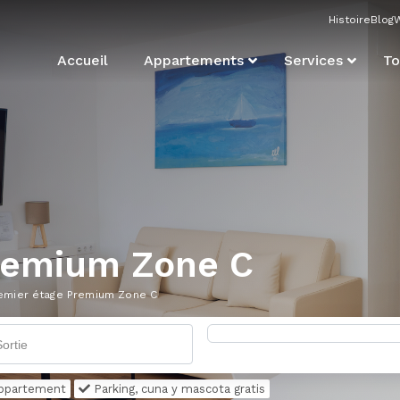
Histoire
Blog
Accueil
Appartements
Services
To
remium Zone C
emier étage Premium Zone C
'appartement
Parking, cuna y mascota gratis