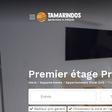
Premier étage P
Inicio
/
Appartements
/
Appartements Zone C+D
/
Pr
Meilleur prix garanti
Choisissez la zone et l