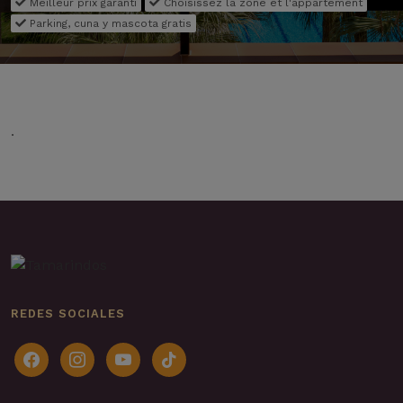
Meilleur prix garanti
Choisissez la zone et l'appartement
Parking, cuna y mascota gratis
.
REDES SOCIALES
facebook
instagram
youtube
tiktok