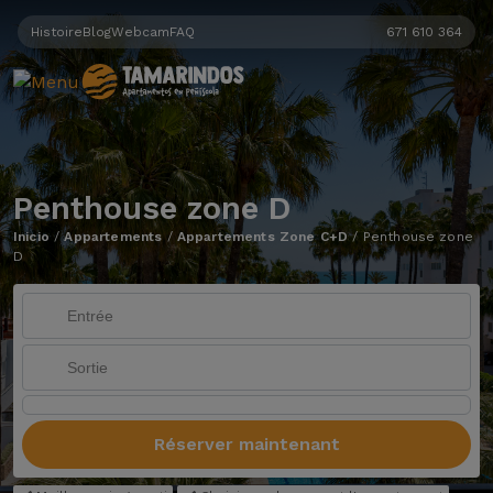
Histoire
Blog
Webcam
FAQ
671 610 364
Penthouse zone D
Inicio
/
Appartements
/
Appartements Zone C+D
/
Penthouse zone
D
Réserver maintenant