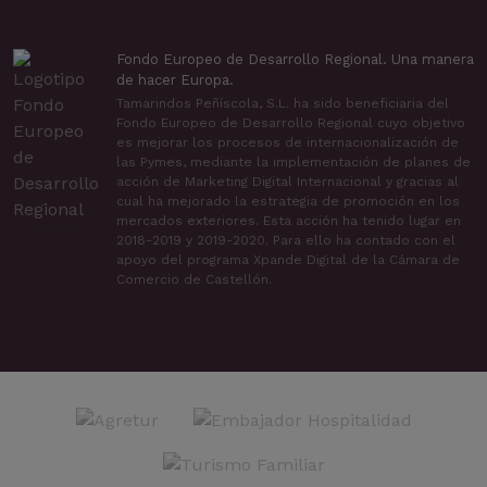
Fondo Europeo de Desarrollo Regional. Una manera
de hacer Europa.
Tamarindos Peñíscola, S.L. ha sido beneficiaria del
Fondo Europeo de Desarrollo Regional cuyo objetivo
es mejorar los procesos de internacionalización de
las Pymes, mediante la implementación de planes de
acción de Marketing Digital Internacional y gracias al
cual ha mejorado la estrategia de promoción en los
mercados exteriores. Esta acción ha tenido lugar en
2018-2019 y 2019-2020. Para ello ha contado con el
apoyo del programa Xpande Digital de la Cámara de
Comercio de Castellón.