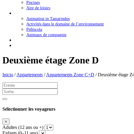
Piscines
Aire de loisirs
Tourisme familial
Animation in Tamarindos
Activités dans le domaine de l’environnement
Peñíscola
Animaux de compagnie
Promos
Contac
Deuxième étage Zone D
Inicio
/
Appartements
/
Appartements Zone C+D
/
Deuxième étage Z
Sélectionner les voyageurs
×
Adultes (12 ans ou +)
Enfants (0–11 ans)