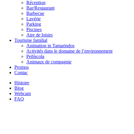
Réception
Bar/Restaurant
Barbecue
Lavérie
Parking
Piscines
Aire de loisirs
Tourisme familial
Animation in Tamarindos
Activités dans le domaine de l’environnement
Peñíscola
Animaux de compagnie
Promos
Contac
Histoire
Blog
Webcam
FAQ