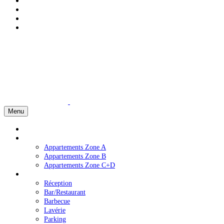
Menu
Accueil
Appartements
Appartements Zone A
Appartements Zone B
Appartements Zone C+D
Services
Réception
Bar/Restaurant
Barbecue
Lavérie
Parking