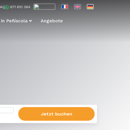
FAQ
671 610 364
 in Peñíscola
Angebote
Jetzt buchen