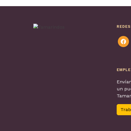
REDES
faceb
EMPL
Envían
un pue
Tamar
Trab