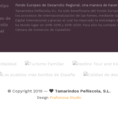
Fondo Europeo de Desarrollo Regional. Una manera de hacer
Tamarindos Peñíscola, S.L. ha sido beneficiaria del Fondo Euro
los procesos de internacionalización de las Pymes, mediante l
Digital Internacional y gracias al cual ha mejorado la estrategi
ha tenido lugar en 2018-2019 y 2019-2020. Para ello ha contado
Cámara de Comercio de Castellón.
® Copyright 2019 —
Tamarindos Peñíscola, S.L.
Design
Pruñonosa Studio