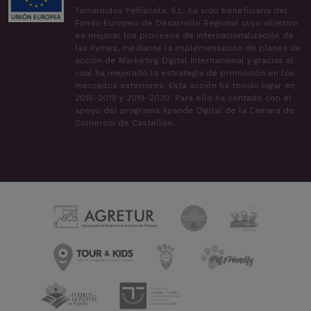
Tamarindos Peñíscola, S.L. ha sido beneficiaria del
Fondo Europeo de Desarrollo Regional cuyo objetivo
es mejorar los procesos de internacionalización de
las Pymes, mediante la implementación de planes de
acción de Marketing Digital Internacional y gracias al
cual ha mejorado la estrategia de promoción en los
mercados exteriores. Esta acción ha tenido lugar en
2018-2019 y 2019-2020. Para ello ha contado con el
apoyo del programa Xpande Digital de la Cámara de
Comercio de Castellón.