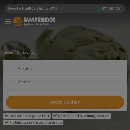
Geschichte
Blog
Webcam
FAQ
671 610 364
Inicio
/
Benicarló
Jetzt buchen
Bester Preis garantiert
Bereich und Wohnung wählen
Parking, cuna y mascota gratis