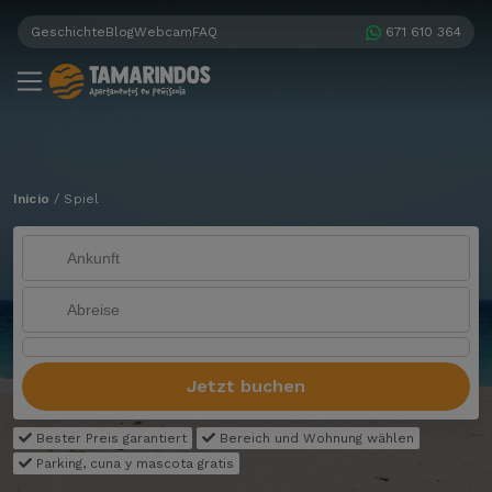
Geschichte
Blog
Webcam
FAQ
671 610 364
Inicio
/
Spiel
Jetzt buchen
Bester Preis garantiert
Bereich und Wohnung wählen
Parking, cuna y mascota gratis