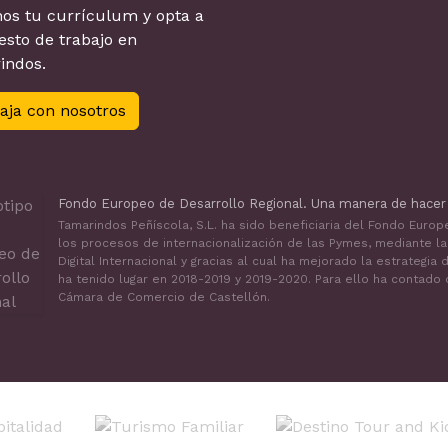
os tu currículum y opta a
sto de trabajo en
indos.
aja con nosotros
Fondo Europeo de Desarrollo Regional. Una manera de hacer
Tamarindos Peñíscola, S.L. ha sido beneficiaria del Fondo Euro
los procesos de internacionalización de las Pymes, mediante l
Digital Internacional y gracias al cual ha mejorado la estrategi
ha tenido lugar en 2018-2019 y 2019-2020. Para ello ha contado
Cámara de Comercio de Castellón.