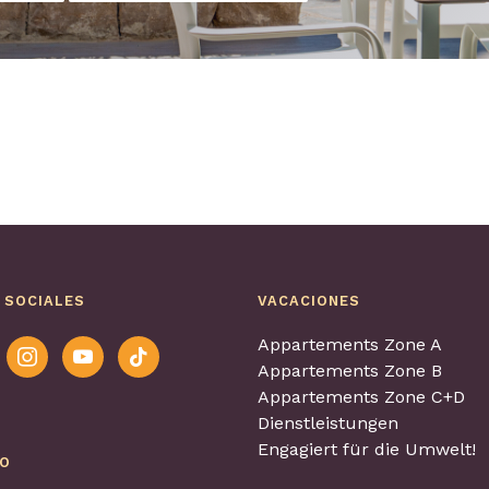
 SOCIALES
VACACIONES
Appartements Zone A
ook
instagram
youtube
tiktok
Appartements Zone B
Appartements Zone C+D
Dienstleistungen
Engagiert für die Umwelt!
EO