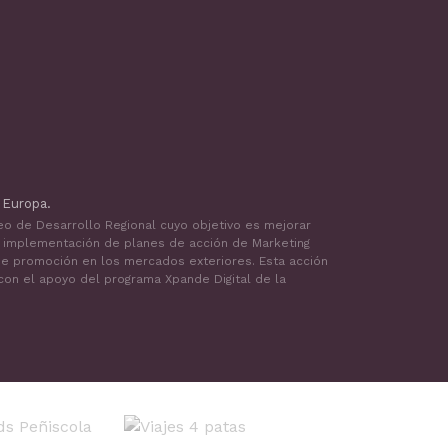
 Europa.
peo de Desarrollo Regional cuyo objetivo es mejorar
a implementación de planes de acción de Marketing
a de promoción en los mercados exteriores. Esta acción
 con el apoyo del programa Xpande Digital de la