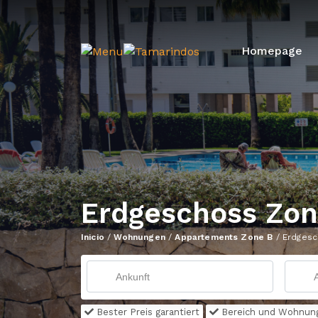
Homepage
Erdgeschoss Zon
Inicio
/
Wohnungen
/
Appartements Zone B
/
Erdgesc
Bester Preis garantiert
Bereich und Wohnun