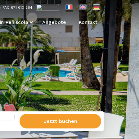
m
FAQ
671 610 364
in Peñíscola
Angebote
Kontakt
Jetzt buchen