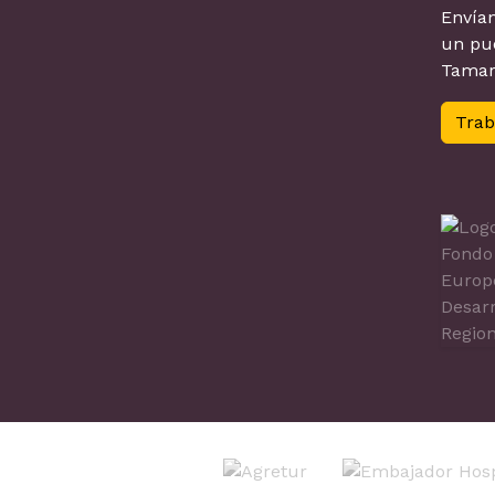
Envían
un pue
Tamar
Trab