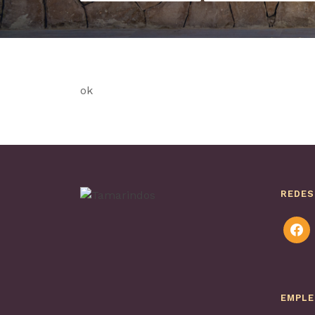
ok
REDES
faceb
EMPL