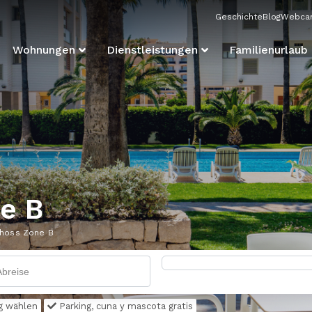
Geschichte
Blog
Webca
Wohnungen
Dienstleistungen
Familienurlaub 
e B
hoss Zone B
g wählen
Parking, cuna y mascota gratis