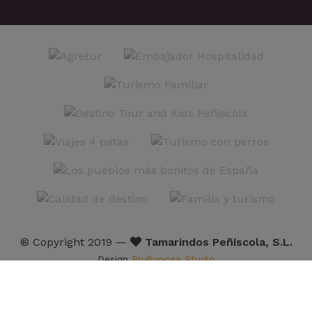
® Copyright 2019 —
Tamarindos Peñíscola, S.L.
Design
Pruñonosa Studio