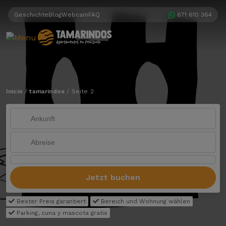
Geschichte
Blog
Webcam
FAQ
671 610 364
Inicio
/
tamarindos
/
Seite 2
Jetzt buchen
Bester Preis garantiert
Bereich und Wohnung wählen
Parking, cuna y mascota gratis