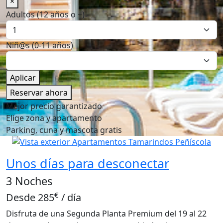
×
Adultos (12 años o +)
Niñ@s (0-11 años)
Aplicar
Reservar ahora
Mejor precio garantizado
Elige zona y apartamento
Parking, cuna y mascota gratis
Unos días para desconectar
3 Noches
€
Desde
285
/ día
Disfruta de una Segunda Planta Premium del 19 al 22